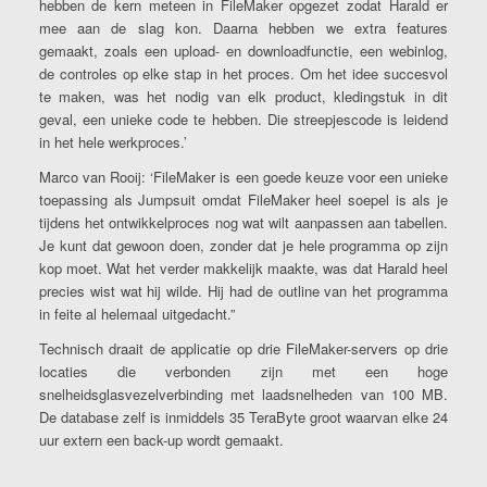
hebben de kern meteen in FileMaker opgezet zodat Harald er
mee aan de slag kon. Daarna hebben we extra features
gemaakt, zoals een upload- en downloadfunctie, een webinlog,
de controles op elke stap in het proces. Om het idee succesvol
te maken, was het nodig van elk product, kledingstuk in dit
geval, een unieke code te hebben. Die streepjescode is leidend
in het hele werkproces.’
Marco van Rooij: ‘FileMaker is een goede keuze voor een unieke
toepassing als Jumpsuit omdat FileMaker heel soepel is als je
tijdens het ontwikkelproces nog wat wilt aanpassen aan tabellen.
Je kunt dat gewoon doen, zonder dat je hele programma op zijn
kop moet. Wat het verder makkelijk maakte, was dat Harald heel
precies wist wat hij wilde. Hij had de outline van het programma
in feite al helemaal uitgedacht.”
Technisch draait de applicatie op drie FileMaker-servers op drie
locaties die verbonden zijn met een hoge
snelheidsglasvezelverbinding met laadsnelheden van 100 MB.
De database zelf is inmiddels 35 TeraByte groot waarvan elke 24
uur extern een back-up wordt gemaakt.