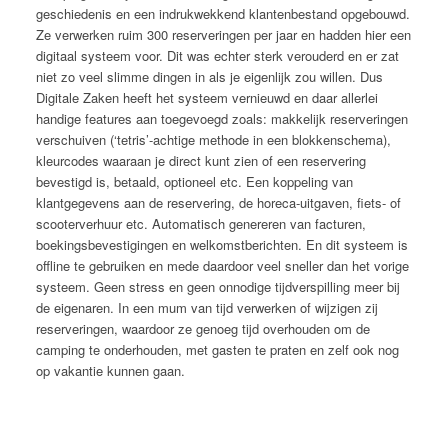
geschiedenis en een indrukwekkend klantenbestand opgebouwd.
Ze verwerken ruim 300 reserveringen per jaar en hadden hier een
digitaal systeem voor. Dit was echter sterk verouderd en er zat
niet zo veel slimme dingen in als je eigenlijk zou willen. Dus
Digitale Zaken heeft het systeem vernieuwd en daar allerlei
handige features aan toegevoegd zoals: makkelijk reserveringen
verschuiven (‘tetris’-achtige methode in een blokkenschema),
kleurcodes waaraan je direct kunt zien of een reservering
bevestigd is, betaald, optioneel etc. Een koppeling van
klantgegevens aan de reservering, de horeca-uitgaven, fiets- of
scooterverhuur etc. Automatisch genereren van facturen,
boekingsbevestigingen en welkomstberichten. En dit systeem is
offline te gebruiken en mede daardoor veel sneller dan het vorige
systeem. Geen stress en geen onnodige tijdverspilling meer bij
de eigenaren. In een mum van tijd verwerken of wijzigen zij
reserveringen, waardoor ze genoeg tijd overhouden om de
camping te onderhouden, met gasten te praten en zelf ook nog
op vakantie kunnen gaan.